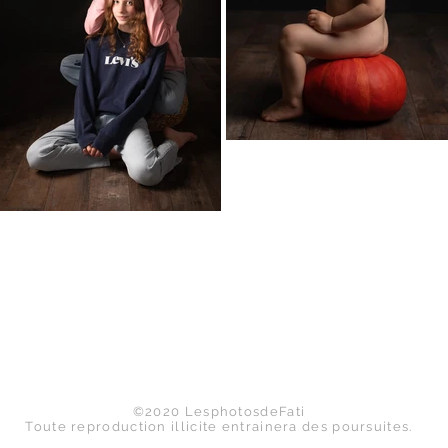
Haut de page
©2020 LesphotosdeFati
Toute reproduction illicite entrainera des poursuites.