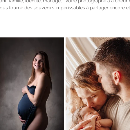
nt, famille, identité, mariage,... Votre photographe à a coeur
ous fournir des souvenirs impérissables à partager encore 